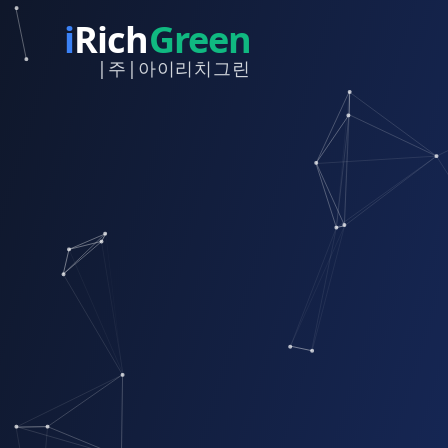
i
Rich
Green
|주|아이리치그린