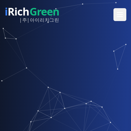
i
Rich
Green
|주|아이리치그린