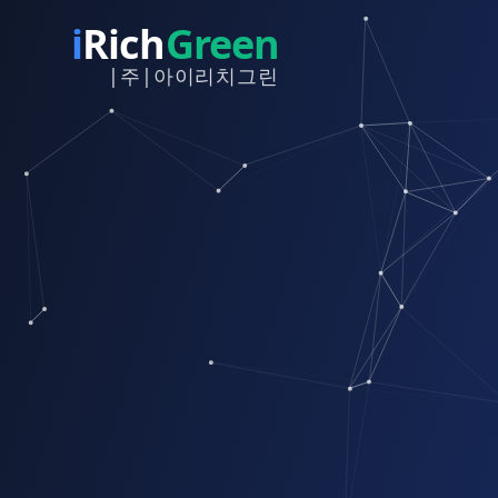
i
Rich
Green
|주|아이리치그린