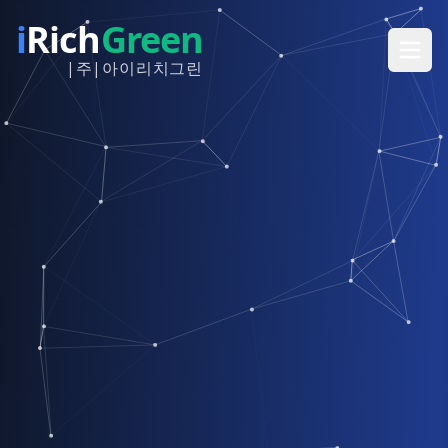
i
Rich
Green
|주|아이리치그린