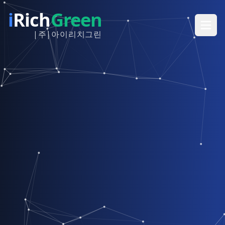
i
Rich
Green
|주|아이리치그린