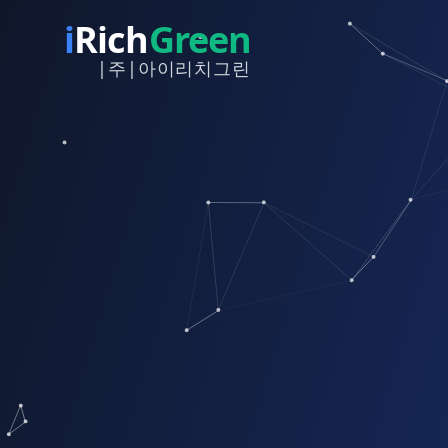
i
Rich
Green
|주|아이리치그린