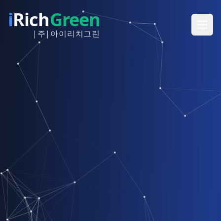
i
Rich
Green
|주|아이리치그린