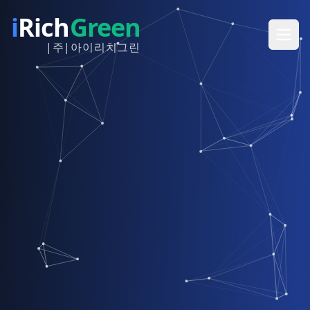
i
Rich
Green
|주|아이리치그린