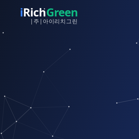
i
Rich
Green
|주|아이리치그린