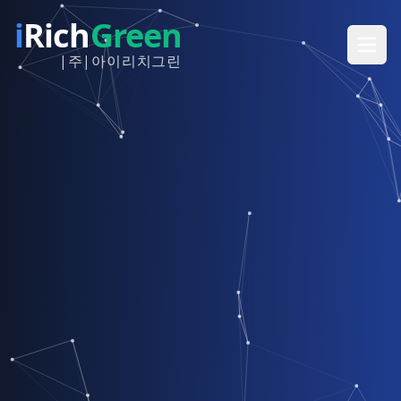
i
Rich
Green
|주|아이리치그린