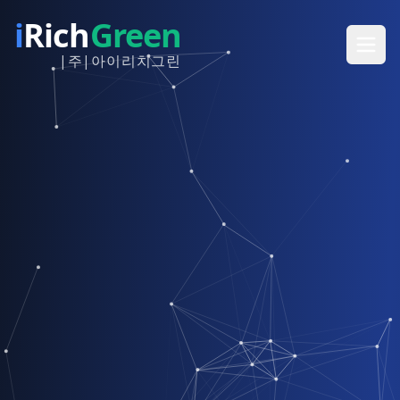
i
Rich
Green
|주|아이리치그린