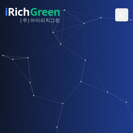
i
Rich
Green
|주|아이리치그린