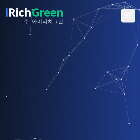
i
Rich
Green
|주|아이리치그린