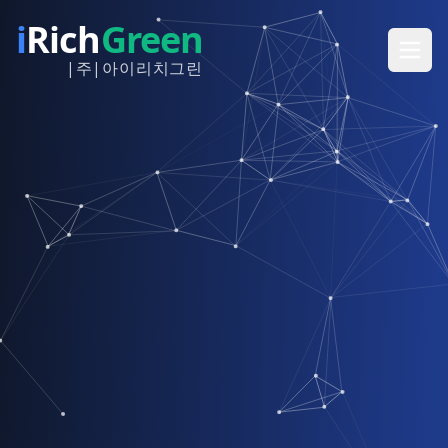
i
Rich
Green
|주|아이리치그린