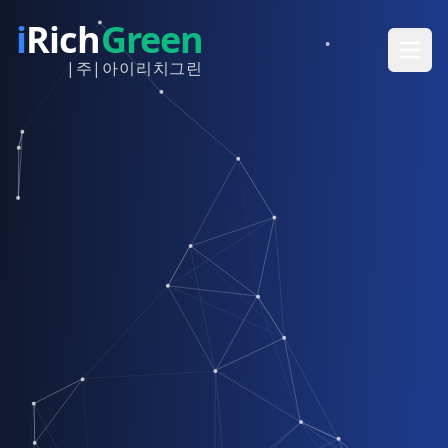
i
Rich
Green
|주|아이리치그린