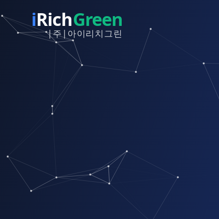
i
Rich
Green
|주|아이리치그린