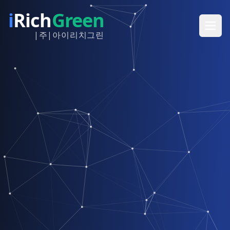
i
Rich
Green
|주|아이리치그린