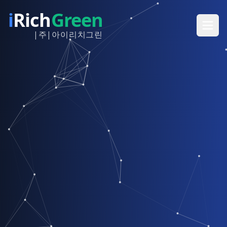
i
Rich
Green
|주|아이리치그린