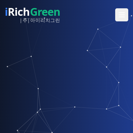
i
Rich
Green
|주|아이리치그린