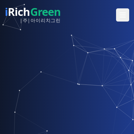
i
Rich
Green
|주|아이리치그린