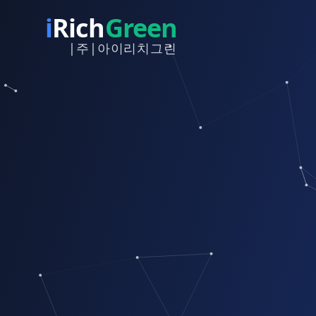
i
Rich
Green
|주|아이리치그린