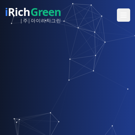
i
Rich
Green
|주|아이리치그린